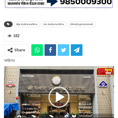
Bjp maharaahtra
Inc maharashtra
Shinde goverment
182
Share
जाहिरात
Video
Player