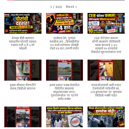
Next
»
1
/
602
येरवडा बीडी कामगार
शाळेतलं प्रेम, पुण्यात
CEIR पोर्टलचा कमाल!
वसाहतीत चोरांची दहशत;
जवळीक अन्...हिंजवडीतील
लोणी काळभोर पोलिसांची
एकाच रात्री ४ ते ५ घरे
PG मध्ये तरुणावर लोखंडी
धडक कारवाई ३.४०
फोडली
रॉडने १४ वार; तरुणी गंभीर
लाखांचे १० हरवलेले
मोबाईल मूळ मालकांना परत
मुक्या जीवाचा पीएमटीने
अजब प्रकार! चक्क शेतातील
नारळ सोलायची अशी भन्नाट
प्रवास,व्हिडीओ व्हायरल
विहिरीत उसळल्या
टेक्नॉलॉजी पाहिलीये का,
समुद्रासारख्या लाटा;
JCB ड्रायव्हरच्या 'या' जुगाडचा
गुजरातमधील 'या' घटनेने
व्हिडिओ नक्की पाहा!
सर्वच थक्क!