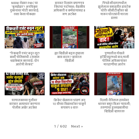
NIBM रोडवर PMC चा
बनावट दिव्यांग प्रमाणपत्र
पिंपळे सौदागरमधील
'बुलडोझर'! अनधिकृत
रॅकेटचा पर्दाफाश; वैद्यकीय
झुलेलाल वसाहतीत हायटेक
दुकानांवर मोठी कारवाई;
अधिकारी व कर्मचाऱ्यांसह 8
चोरी! सीसीटीव्हीवर स्प्रे
रस्ता केला मोकळा!
जण अटकेत
मारून चोरट्यांनी मारला
डल्ला
"रिकव्हरी एजंट बनून लूट!
ह्या व्हिडीओ बद्दल तुम्हाला
पुण्यातील गोखले
बार्शी पोलिसांची २ तासांत
काय वाटत ? व्हायरल
इन्स्टिट्यूटमध्ये वाद;माजी
धडाकेबाज कारवाई; दोन
व्हिडीओ
पोलिस अधिकाऱ्यांवर
आरोपी जेरबंद"
मारहाणीचा आरोप
घरमालकाच्या मुलीवर
क्रिकेट खेळताना भांडणं अन्
दिल्ली-नैनिताल हायवेवर
वारंवार अत्याचार करणारा
10 वीच्या विद्यार्थ्यावर चाकूने
थारवर बसून बिअर प्यायली;
पोलीस अखेर अटकेत
सपासप 9 वार!
तरुणांचा हुल्लडबाजीचा
व्हिडिओ व्हायरल!
Next
»
1
/
602