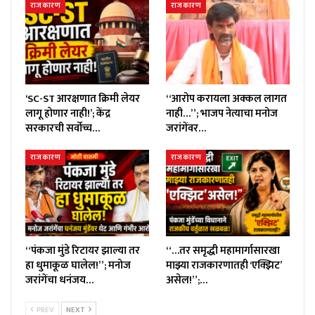
राजकारण
राजकारण
‘SC-ST आरक्षणात क्रिमी लेयर
“आरोप करायला अक्कल लागत
लागू होणार नाही!’; केंद्र
नाही…”; भाजप नेत्याचा मनोज
सरकारची सर्वोच्च…
जरांगेंवर…
राजकारण
राजकारण
“पंकजा मुंडे रिटायर झाल्या तर
“…तर समृद्धी महामार्गासारखा
हा धुमाकूळ घालेल!”; मनोज
माझ्या राजकारणातही ‘एक्झिट’
जरांगेंचा धनंजय…
असेल!”;…
PREV
NEXT