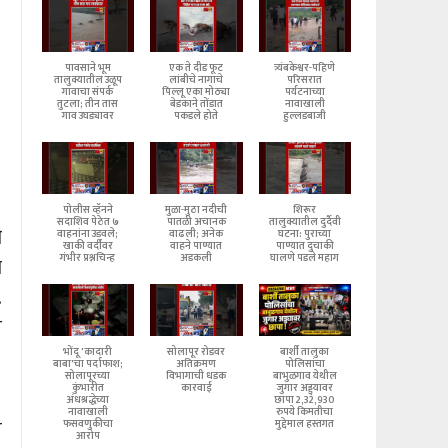
पावसाने भूम
एक ते दीड फूट
त्र्यंबकेश्वर-पहिणे
तालुक्यातील उळूप
लांबीचे नागाचे
परिसरात
गावाचा संपर्क
पिल्लू एका मोठ्या
पर्यटनाच्या
तुटला; तीन तास
बेडकाने तोंडात
नावाखाली
गाव उघड्यावर
पकडले होते
हुल्लडबाजी
पोलीस व्हॅनने
मुळा-मुठा नदीची
शिरूर
सदाशिव पेठेत ७
पातळी अचानक
तालुक्यातील दुर्दैवी
ी
वाहनांना उडवले;
वाढली; अनेक
घटना: पुराच्या
खाकी वर्दीवर
वाहने पाण्यात
पाण्यात दुचाकी
गंभीर प्रश्नचिन्ह
अडकली
घालणे पडले महाग
ा
.
त
भोंदू 'कादारी
सोलापूर रोडवर
बार्शी तालुका
बाबा'चा पर्दाफाश;
अतिक्रमण
पोलिसांचा
सोलापूरच्या
विभागाची धडक
बाभुळगाव येथील
कुंभारीत
कारवाई
जुगार अड्ड्यावर
अंधश्रद्धेच्या
छापा 2,32,930
नावाखाली
रुपये किमतीचा
त
फसवणुकीचा
मुद्देमाल हस्तगत
आरोप