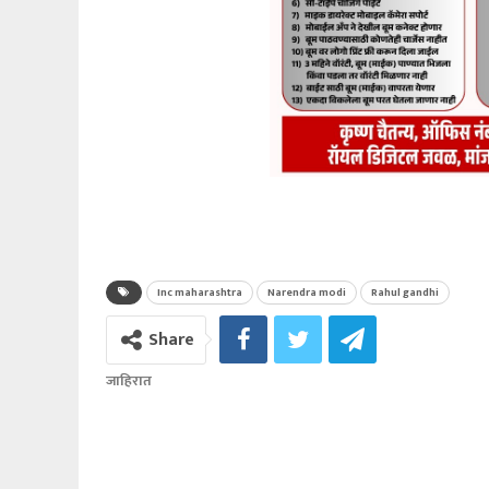
Inc maharashtra
Narendra modi
Rahul gandhi
Share
जाहिरात