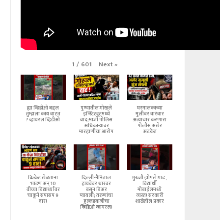
Next
»
1
/
601
ह्या व्हिडीओ बद्दल
पुण्यातील गोखले
घरमालकाच्या
तुम्हाला काय वाटत
इन्स्टिट्यूटमध्ये
मुलीवर वारंवार
? व्हायरल व्हिडीओ
वाद;माजी पोलिस
अत्याचार करणारा
अधिकाऱ्यांवर
पोलीस अखेर
मारहाणीचा आरोप
अटकेत
क्रिकेट खेळताना
दिल्ली-नैनिताल
गुरुजी झोपले गाढ,
भांडणं अन् 10
हायवेवर थारवर
विद्यार्थी
वीच्या विद्यार्थ्यावर
बसून बिअर
मोबाईलमध्ये
चाकूने सपासप 9
प्यायली; तरुणांचा
व्यस्त! सरकारी
वार!
हुल्लडबाजीचा
शाळेतील प्रकार
व्हिडिओ व्हायरल!