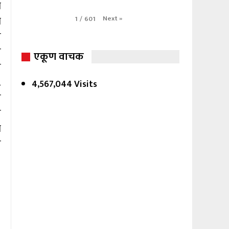
ा
व
Next
»
1
/
601
त
े
एकूण वाचक
ल
.
4,567,044 Visits
े
त
ा
ी