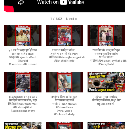
Next
»
1
/
602
५० वर्षांचं स्वप्न पूर्ण होताच
एकनाथ शिंदेंचा कॉल...
राजकीय वैर बाजूला ठेवून
आमदार राजेंद्र राऊत
जरांगे पाटलांनी थेट स्पष्टच
धनंजय महाडिक सतेज
भावूक#RajendraRaut
सांगितलं#ManojJarangePatil
पाटील यांच्या
#Barshi
#EknathShinde
भेटीला#DhananjayMahadik
#EmotionalMoment
#SatejPatil
काळू धबधब्यावर अवघ्या १
वर्गातच विद्यार्थ्याचा ड्रग्ज
उंड्रीच्या मुख्य मार्गावर
सेकंदाने वाचला जीव; पहा
घेतानाचा व्हिडिओ
धोकादायक चेंबर;रिक्षा थेट
व्हिडिओ#KaluWaterfall
समोर#ThaneNews
खड्ड्यात अडकली,
#MalshejGhat
#CrimeNews
#MonsoonSafety
#ViralVideo
#SchoolSafety