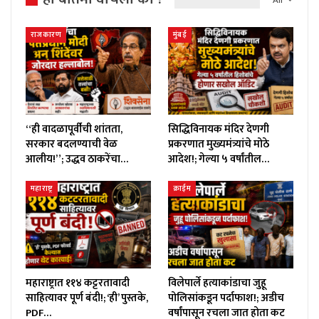
राजकारण
मुंबई
“ही वादळापूर्वीची शांतता,
सिद्धिविनायक मंदिर देणगी
सरकार बदलण्याची वेळ
प्रकरणात मुख्यमंत्र्यांचे मोठे
आलीय!”; उद्धव ठाकरेंचा…
आदेश!; गेल्या ५ वर्षांतील…
महाराष्ट्र
क्राईम
महाराष्ट्रात ११४ कट्टरतावादी
विलेपार्ले हत्याकांडाचा जुहू
साहित्यावर पूर्ण बंदी!; ‘ही’ पुस्तके,
पोलिसांकडून पर्दाफाश!; अडीच
PDF…
वर्षांपासून रचला जात होता कट