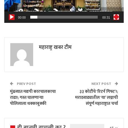
00:00
00:31
महाराष्ट्र खबर टीम
PREV POST
NEXT POST
मुंढव्यात मद्यपी कारचालकाचा
३३ कोटींचे ‘रिटर्न गिफ्ट’!;
राडा!; गस्त घालणाऱ्या
मराठवाड्यातील ‘या’ लग्नाची
पोलिसाला धक्काबुक्की
संपूर्ण महाराष्ट्रात चर्चा
ही बातमी वाचली का ?
All