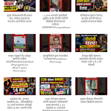
मुंबई लोकलमध्ये सीटवरून
५,१०१ पाठवते अंत्यविधी
पोलिसांना गुंगारा देणारा
वाद; महिला प्रवाशाला
तुम्हीच उरका;निर्दयी पोरींनी
सराईत इराणी चोरटा
मारहाण,आरोपीला अटक
व्हिडिओ कॉलवरूनच
अब्बास सय्यदला बेड्या
पाहिला
अंत्यसंस्कार#SonipatNews
म्हणून पठ्ठ्याने थेट हवेतून
फुरसुंगीतील ड्रग्ज नेटवर्कचा
येरवडा बीडी कामगार
उडणारी गाडीच
पर्दाफाश!#PuneNews
वसाहतीत चोरांची दहशत;
बनवली!#HAPIDASKYNeX
#Fursungi
एकाच रात्री ४ ते ५ घरे
#FlyingVehicle
फोडली
#RaviTamta
#Innovator
शाळेतलं प्रेम, पुण्यात
CEIR पोर्टलचा कमाल!
मुक्या जीवाचा पीएमटीने
जवळीक अन्...हिंजवडीतील
लोणी काळभोर पोलिसांची
प्रवास,व्हिडीओ व्हायरल
PG मध्ये तरुणावर लोखंडी
धडक कारवाई ३.४०
रॉडने १४ वार; तरुणी गंभीर
लाखांचे १० हरवलेले