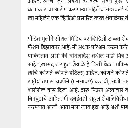
आहेत. त्यांची जुनी प्रेयसी बरोबरचे संबंध पुन्
बलात्काराचा आरोप करणाऱ्या महिलेचं अंडरवर्ल्ड 
त्या महिलेने एक व्हिडिओ प्रसारित करत शेवाळेंवर
पीडित मुलीने सोशल मिडियावर व्हिडिओ टाकत शेवाळ
फॅशन डिझायनर आहे. मी अथक परिश्रम करुन करिअर
पाकिस्तान असो की बांगलादेश तेथील माझे मित्र आ
आहेत,खासदार राहुल शेवाळे हे किती वेळा पाकिस्त
त्यांचे कोणते कोणते हाॅटेल्स् आहेत. कोणते कोणत
राष्ट्रीय तपास यंत्रणेने (एनआयए) करावी, अशी 
शारीरीक त्रास दिला आहे. दारु पिऊन अत्याचार 
बिनबुडाचे आहेत. मी दुबईतही राहुल शेवाळेविरोध
करण्यात आली. आता मला न्याय हवा आहे अशी मागण