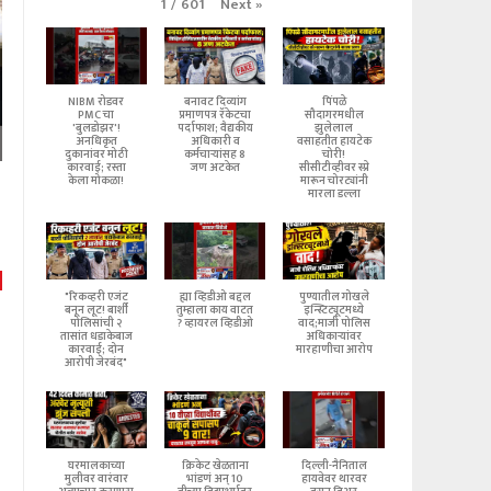
Next
»
1
/
601
NIBM रोडवर
बनावट दिव्यांग
पिंपळे
PMC चा
प्रमाणपत्र रॅकेटचा
सौदागरमधील
'बुलडोझर'!
पर्दाफाश; वैद्यकीय
झुलेलाल
अनधिकृत
अधिकारी व
वसाहतीत हायटेक
दुकानांवर मोठी
कर्मचाऱ्यांसह 8
चोरी!
कारवाई; रस्ता
जण अटकेत
सीसीटीव्हीवर स्प्रे
केला मोकळा!
मारून चोरट्यांनी
मारला डल्ला
"रिकव्हरी एजंट
ह्या व्हिडीओ बद्दल
पुण्यातील गोखले
बनून लूट! बार्शी
तुम्हाला काय वाटत
इन्स्टिट्यूटमध्ये
पोलिसांची २
? व्हायरल व्हिडीओ
वाद;माजी पोलिस
तासांत धडाकेबाज
अधिकाऱ्यांवर
कारवाई; दोन
मारहाणीचा आरोप
आरोपी जेरबंद"
घरमालकाच्या
क्रिकेट खेळताना
दिल्ली-नैनिताल
मुलीवर वारंवार
भांडणं अन् 10
हायवेवर थारवर