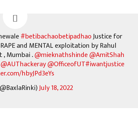
shewale
#betibachaobetipadhao
Justice for
st RAPE and MENTAL exploitation by Rahul
t , Mumbai .
@mieknathshinde
@AmitShah
@AUThackeray
@OfficeofUT
#iwantjustice
tter.com/hbyJPd3eYs
(@BaxlaRinki)
July 18, 2022