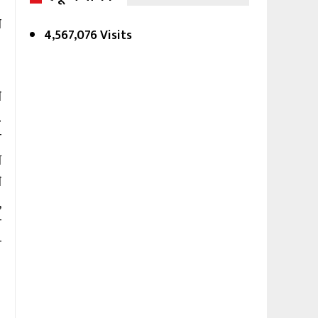
त
ा
4,567,076 Visits
ी
.
े
े
ी
,
प
र