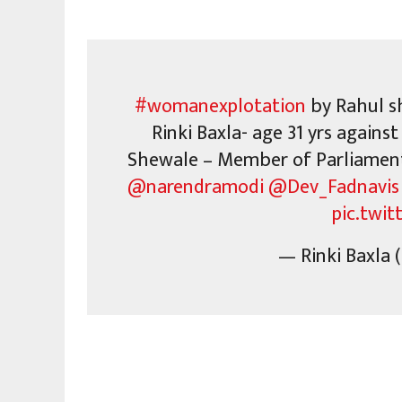
#womanexplotation
by Rahul 
Rinki Baxla- age 31 yrs again
Shewale – Member of Parliamen
@narendramodi
@Dev_Fadnavis
pic.twi
— Rinki Baxla 