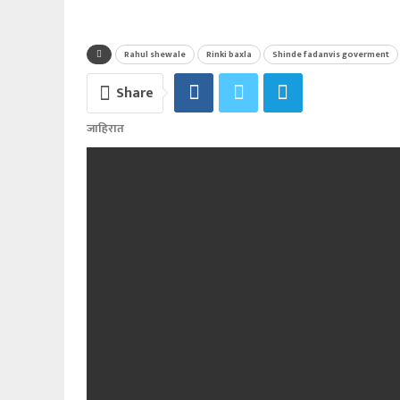
Rahul shewale
Rinki baxla
Shinde fadanvis goverment
Share
जाहिरात