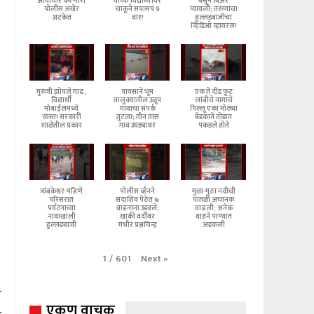
अत्याचार करणारा
वीच्या विद्यार्थ्यावर
बसून बिअर
पोलीस अखेर
चाकूने सपासप 9
प्यायली; तरुणांचा
अटकेत
वार!
हुल्लडबाजीचा
व्हिडिओ व्हायरल!
गुरुजी झोपले गाढ,
पावसाने भूम
एक ते दीड फूट
विद्यार्थी
तालुक्यातील उळूप
लांबीचे नागाचे
मोबाईलमध्ये
गावाचा संपर्क
पिल्लू एका मोठ्या
व्यस्त! सरकारी
तुटला; तीन तास
बेडकाने तोंडात
शाळेतील प्रकार
गाव उघड्यावर
पकडले होते
त्र्यंबकेश्वर-पहिणे
पोलीस व्हॅनने
मुळा-मुठा नदीची
परिसरात
सदाशिव पेठेत ७
पातळी अचानक
पर्यटनाच्या
वाहनांना उडवले;
वाढली; अनेक
नावाखाली
खाकी वर्दीवर
वाहने पाण्यात
हुल्लडबाजी
गंभीर प्रश्नचिन्ह
अडकली
Next
»
1
/
601
े
एकूण वाचक