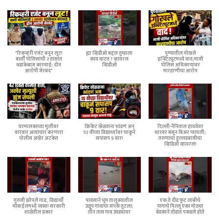
"रिकव्हरी एजंट बनून लूट!
ह्या व्हिडीओ बद्दल तुम्हाला
पुण्यातील गोखले
बार्शी पोलिसांची २ तासांत
काय वाटत ? व्हायरल
इन्स्टिट्यूटमध्ये वाद;माजी
धडाकेबाज कारवाई; दोन
व्हिडीओ
पोलिस अधिकाऱ्यांवर
आरोपी जेरबंद"
मारहाणीचा आरोप
घरमालकाच्या मुलीवर
क्रिकेट खेळताना भांडणं अन्
दिल्ली-नैनिताल हायवेवर
वारंवार अत्याचार करणारा
10 वीच्या विद्यार्थ्यावर चाकूने
थारवर बसून बिअर प्यायली;
पोलीस अखेर अटकेत
सपासप 9 वार!
तरुणांचा हुल्लडबाजीचा
व्हिडिओ व्हायरल!
गुरुजी झोपले गाढ, विद्यार्थी
पावसाने भूम तालुक्यातील
एक ते दीड फूट लांबीचे
मोबाईलमध्ये व्यस्त! सरकारी
उळूप गावाचा संपर्क तुटला;
नागाचे पिल्लू एका मोठ्या
शाळेतील प्रकार
तीन तास गाव उघड्यावर
बेडकाने तोंडात पकडले होते