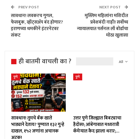
PREV POST
NEXT POST
सावधान! लवकरच गुगल,
मुस्लिम महिलांना मशिदीत
फेसबुक, व्हॉट्सॲप बंद होणार?
प्रवेशबंदी नाही! सर्वोच्च
इराणच्या धमकीने इंटरनेटवर
न्यायालयात पर्सनल लॉ बोर्डाचा
संकट
मोठा खुलासा
ही बातमी वाचली का ?
All
पुणे
पुणे
सावधान! तुमचे बँक खाते
उत्तर पुणे जिल्ह्यात बिबट्याचा
भाड्याने देताय? पुण्यात १३२ गुन्हे
हैदोस!; आंबेगावात मध्यरात्री
दाखल, १५२ जणांना अचानक
कॅमेऱ्यात कैद झाला थरार;…
अटक!