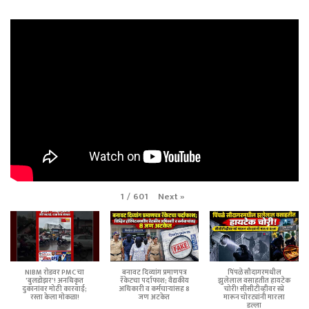
Next
»
1
/
601
NIBM रोडवर PMC चा
बनावट दिव्यांग प्रमाणपत्र
पिंपळे सौदागरमधील
'बुलडोझर'! अनधिकृत
रॅकेटचा पर्दाफाश; वैद्यकीय
झुलेलाल वसाहतीत हायटेक
दुकानांवर मोठी कारवाई;
अधिकारी व कर्मचाऱ्यांसह 8
चोरी! सीसीटीव्हीवर स्प्रे
रस्ता केला मोकळा!
जण अटकेत
मारून चोरट्यांनी मारला
डल्ला