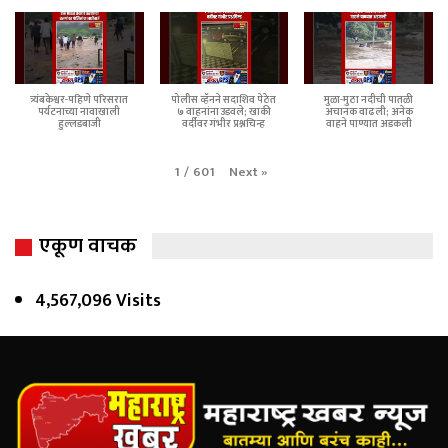
त्र्यंबकेश्वर-पहिणे परिसरात
पोलीस व्हॅनने सदाशिव पेठेत
मुळा-मुठा नदीची पातळी
पर्यटनाच्या नावाखाली
७ वाहनांना उडवले; खाकी
अचानक वाढली; अनेक
हुल्लडबाजी
वर्दीवर गंभीर प्रश्नचिन्ह
वाहने पाण्यात अडकली
Next
»
1
/
601
एकूण वाचक
4,567,096 Visits