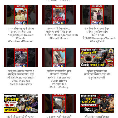
५० वर्षांचं स्वप्न पूर्ण होताच
एकनाथ शिंदेंचा कॉल...
राजकीय वैर बाजूला ठेवून
आमदार राजेंद्र राऊत
जरांगे पाटलांनी थेट स्पष्टच
धनंजय महाडिक सतेज
भावूक#RajendraRaut
सांगितलं#ManojJarangePatil
पाटील यांच्या
#Barshi
#EknathShinde
भेटीला#DhananjayMahadik
#EmotionalMoment
#SatejPatil
काळू धबधब्यावर अवघ्या १
वर्गातच विद्यार्थ्याचा ड्रग्ज
उंड्रीच्या मुख्य मार्गावर
सेकंदाने वाचला जीव; पहा
घेतानाचा व्हिडिओ
धोकादायक चेंबर;रिक्षा थेट
व्हिडिओ#KaluWaterfall
समोर#ThaneNews
खड्ड्यात अडकली,
#MalshejGhat
#CrimeNews
#MonsoonSafety
#ViralVideo
#SchoolSafety
मुंबई लोकलमध्ये सीटवरून
५,१०१ पाठवते अंत्यविधी
पोलिसांना गुंगारा देणारा