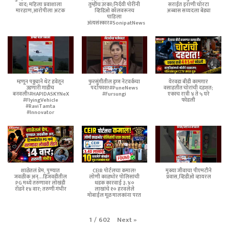
वाद; महिला प्रवाशाला
तुम्हीच उरका;निर्दयी पोरींनी
सराईत इराणी चोरटा
मारहाण,आरोपीला अटक
व्हिडिओ कॉलवरूनच
अब्बास सय्यदला बेड्या
पाहिला
अंत्यसंस्कार#SonipatNews
म्हणून पठ्ठ्याने थेट हवेतून
फुरसुंगीतील ड्रग्ज नेटवर्कचा
येरवडा बीडी कामगार
उडणारी गाडीच
पर्दाफाश!#PuneNews
वसाहतीत चोरांची दहशत;
बनवली!#HAPIDASKYNeX
#Fursungi
एकाच रात्री ४ ते ५ घरे
#FlyingVehicle
फोडली
#RaviTamta
#Innovator
शाळेतलं प्रेम, पुण्यात
CEIR पोर्टलचा कमाल!
मुक्या जीवाचा पीएमटीने
जवळीक अन्...हिंजवडीतील
लोणी काळभोर पोलिसांची
प्रवास,व्हिडीओ व्हायरल
PG मध्ये तरुणावर लोखंडी
धडक कारवाई ३.४०
रॉडने १४ वार; तरुणी गंभीर
लाखांचे १० हरवलेले
मोबाईल मूळ मालकांना परत
Next
»
1
/
602