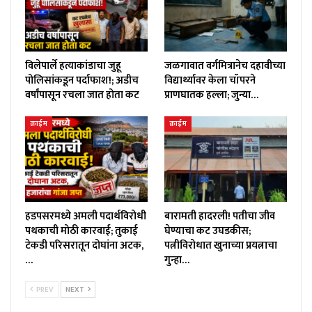
विलेपार्ले हत्याकांडाचा जुहू
जळगावात वर्गमित्रानेच दहावीच्या
पोलिसांकडून पर्दाफाश!; अडीच
विद्यार्थ्यावर केला चॉपरने
वर्षांपासून रचला जात होता कट
प्राणघातक हल्ला; जुन्या…
क्राईम
क्राईम
हडपसरमध्ये अमली पदार्थविरोधी
बारामती हादरली! पतीचा जीव
पथकाची मोठी कारवाई; तुकाई
घेण्याचा कट उघडकीस;
टेकडी परिसरातून दोघांना अटक,
पत्नीविरोधात खुनाच्या प्रयत्नाचा
…
गुन्हा…
PREV
NEXT