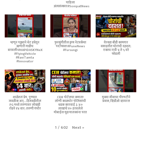
पाहिला
अंत्यसंस्कार#SonipatNews
म्हणून पठ्ठ्याने थेट हवेतून
फुरसुंगीतील ड्रग्ज नेटवर्कचा
येरवडा बीडी कामगार
उडणारी गाडीच
पर्दाफाश!#PuneNews
वसाहतीत चोरांची दहशत;
बनवली!#HAPIDASKYNeX
#Fursungi
एकाच रात्री ४ ते ५ घरे
#FlyingVehicle
फोडली
#RaviTamta
#Innovator
शाळेतलं प्रेम, पुण्यात
CEIR पोर्टलचा कमाल!
मुक्या जीवाचा पीएमटीने
जवळीक अन्...हिंजवडीतील
लोणी काळभोर पोलिसांची
प्रवास,व्हिडीओ व्हायरल
PG मध्ये तरुणावर लोखंडी
धडक कारवाई ३.४०
रॉडने १४ वार; तरुणी गंभीर
लाखांचे १० हरवलेले
मोबाईल मूळ मालकांना परत
Next
»
1
/
602