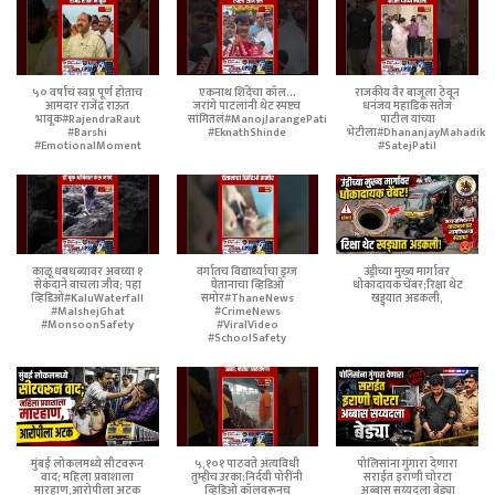
५० वर्षांचं स्वप्न पूर्ण होताच
एकनाथ शिंदेंचा कॉल...
राजकीय वैर बाजूला ठेवून
आमदार राजेंद्र राऊत
जरांगे पाटलांनी थेट स्पष्टच
धनंजय महाडिक सतेज
भावूक#RajendraRaut
सांगितलं#ManojJarangePatil
पाटील यांच्या
#Barshi
#EknathShinde
भेटीला#DhananjayMahadik
#EmotionalMoment
#SatejPatil
काळू धबधब्यावर अवघ्या १
वर्गातच विद्यार्थ्याचा ड्रग्ज
उंड्रीच्या मुख्य मार्गावर
सेकंदाने वाचला जीव; पहा
घेतानाचा व्हिडिओ
धोकादायक चेंबर;रिक्षा थेट
व्हिडिओ#KaluWaterfall
समोर#ThaneNews
खड्ड्यात अडकली,
#MalshejGhat
#CrimeNews
#MonsoonSafety
#ViralVideo
#SchoolSafety
मुंबई लोकलमध्ये सीटवरून
५,१०१ पाठवते अंत्यविधी
पोलिसांना गुंगारा देणारा
वाद; महिला प्रवाशाला
तुम्हीच उरका;निर्दयी पोरींनी
सराईत इराणी चोरटा
मारहाण,आरोपीला अटक
व्हिडिओ कॉलवरूनच
अब्बास सय्यदला बेड्या