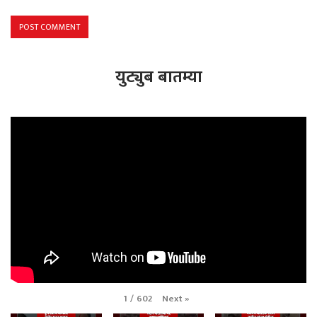
युट्युब बातम्या
Next
»
1
/
602