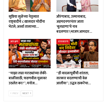
सुप्रिया सुळेंच्या नेतृत्वात
औरंगाबाद, उस्मानाबाद,
राष्ट्रवादीचे ८ खासदार मोदींना
अहमदनगरनंतर आता
भेटले; अर्ध्या तासाच्या…
‘बुलढाणा’चे नाव
बदलणार?;भाजप आमदार…
आरक्षण
राजकारण
“माझा लढा मराठ्यांच्या लेकी-
“ही वादळापूर्वीची शांतता,
बाळींसाठी, फडणवीस मूळावर
सरकार बदलण्याची वेळ
उठलेत का?”; मनोज…
आलीय!”; उद्धव ठाकरेंचा…
PREV
NEXT