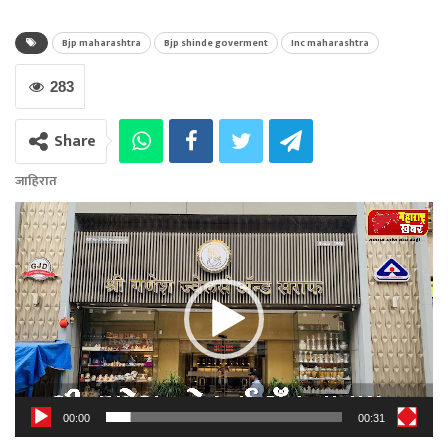
Bjp maharashtra
Bjp shinde goverment
Inc maharashtra
283
Share
जाहिरात
Video
Player
00:00
00:31