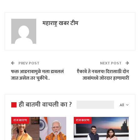
महाराष्ट्र खबर टीम
PREV POST
NEXT POST
फक्त आडनावामुळे मला डावललं
एैकावे ते नवलच! दिरासाठी दोन
जात असेल तर चुकीचे..
जावांमध्ये जोरदार हाणामारी
ही बातमी वाचली का ?
All
राजकारण
राजकारण