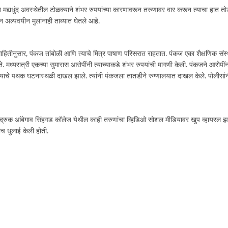
मद्यधुंद अवस्थेतील टोळक्याने शंभर रुपयांच्या कारणावरून तरुणावर वार करून त्याचा हात तो
 अल्पवयीन मुलांनाही ताब्यात घेतले आहे.
या माहितीनुसार, पंकज तांबोळी आणि त्याचे मित्र पाषाण परिसरात राहतात. पंकज एका शैक्षणिक सं
ध्यरात्री एकच्या सुमारास आरोपींनी त्याच्याकडे शंभर रुपयांची मागणी केली. पंकजने आरोपींना 
स ठाण्याचे पथक घटनास्थळी दाखल झाले. त्यांनी पंकजला तातडीने रुग्णालयात दाखल केले. पोली
ुक आंबेगाव सिंहगड कॉलेज येथील काही तरुणांंचा व्हिडिओ सोशल मीडियावर खुप व्हायरल झाला 
ीच धुलाई केली होती.