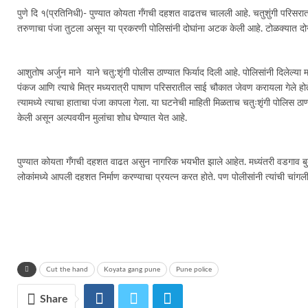
पुणे दि १(प्रतिनिधी)- पुण्यात कोयता गँगची दहशत वाढतच चालली आहे. चतुशुंगी परिसरात 
तरुणाचा पंजा तुटला असून या प्रकरणी पोलिसांनी दोघांना अटक केली आहे. टोळक्यात दोन
आशुतोष अर्जुन माने याने चतु:शृंगी पोलीस ठाण्यात फिर्याद दिली आहे. पोलिसांनी दिलेल्
पंकज आणि त्याचे मित्र मध्यरात्री पाषाण परिसरातील साई चौकात जेवण करायला गेले होते. म
त्यामध्ये त्याचा हाताचा पंजा कापला गेला. या घटनेची माहिती मिळताच चतुःशृंगी पोलि
केली असून अल्पवयीन मुलांचा शोध घेण्यात येत आहे.
पुण्यात कोयता गँगची दहशत वाढत असुन नागरिक भयभीत झाले आहेत. मध्यंतरी वडगाव बुद्र
लोकांमध्ये आपली दहशत निर्माण करण्याचा प्रयत्न करत होते. पण पोलीसांनी त्यांची चांगल
Cut the hand
Koyata gang pune
Pune police
Share