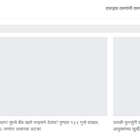
दारुड्या तरुणांनी त
धान! तुमचे बँक खाते भाड्याने देताय? पुण्यात १३२ गुन्हे दाखल,
उरुळी-फुरसुंगी क
२ जणांना अचानक अटक!
आयुक्तांच्या खुर्च