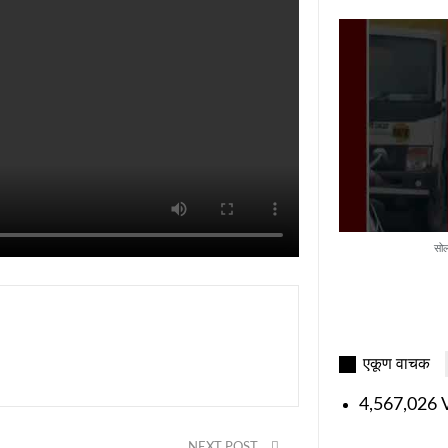
सोल
एकूण वाचक
4,567,026 V
NEXT POST